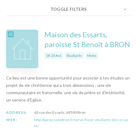
TOGGLE FILTERS
NOMBRE
10
TRIER PAR
ORDRE
Maison des Essarts,
paroisse St Benoît à BRON
18-25 Ans
Étudiants
Mixte
Ce lieu est une bonne opportunité pour associer à tes études un
projet de vie chrétienne qui a trois dimensions : une vie
communautaire et fraternelle, une vie de prière et d’intériorité,
un service d’Eglise.
ADDRESS:
63 rue des Essarts, 69500 Bron
WEB:
http://paroissedebron.fr/servir/foyer-etudiants-des-essar
ts/