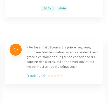
18-25 ans
Mixte
« Le foyer est un lieu de partage, où l’on peut
vivre des moments inoubliables. on apprend des
choses des autres avec lesquels on vit. C’est un
lieu qui nous permet aussi d’enrichir notre foi,
de respecter certaines règles importantes pour
la société. C’est un lieu de prière. Je suis fière
de la vie en communauté et je ne regrette pas
d’être là. Merci. »
Alix (Lille)