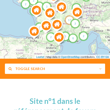
3
2
9
3
2
3
17
3
7
2
3
2
8
Leaflet
| Map data ©
OpenStreetMap
contributors,
CC-BY-SA
TOGGLE SEARCH
Site n°1 dans le
Catégories (âge, mixité)