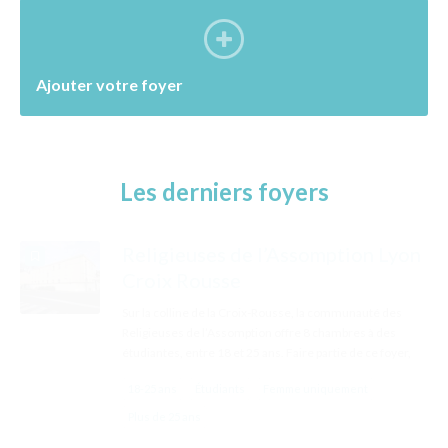
Ajouter votre foyer
Les derniers foyers
Centre Bernanos
Situé au coeur du campus de l’Esplanade, le Centre
Bernanos est à la fois le lieu de rencontre de l’aumônerie
universitaire catholique et d’un foyer d’étudiants.
Étudiants
Mixte
Foyer catholique Saint-Bernard