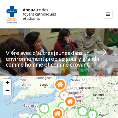
+
−
10
2
5
5
64
8