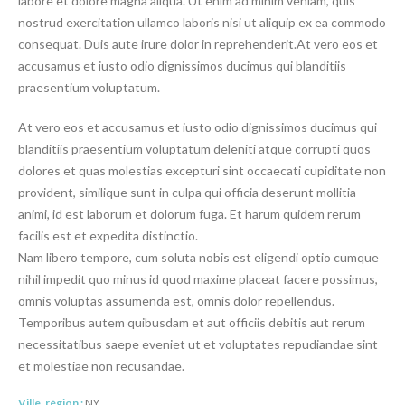
labore et dolore magna aliqua. Ut enim ad minim veniam, quis
nostrud exercitation ullamco laboris nisi ut aliquip ex ea commodo
consequat. Duis aute irure dolor in reprehenderit.At vero eos et
accusamus et iusto odio dignissimos ducimus qui blanditiis
praesentium voluptatum.
At vero eos et accusamus et iusto odio dignissimos ducimus qui
blanditiis praesentium voluptatum deleniti atque corrupti quos
dolores et quas molestias excepturi sint occaecati cupiditate non
provident, similique sunt in culpa qui officia deserunt mollitia
animi, id est laborum et dolorum fuga. Et harum quidem rerum
facilis est et expedita distinctio.
Nam libero tempore, cum soluta nobis est eligendi optio cumque
nihil impedit quo minus id quod maxime placeat facere possimus,
omnis voluptas assumenda est, omnis dolor repellendus.
Temporibus autem quibusdam et aut officiis debitis aut rerum
necessitatibus saepe eveniet ut et voluptates repudiandae sint
et molestiae non recusandae.
Ville, région :
NY