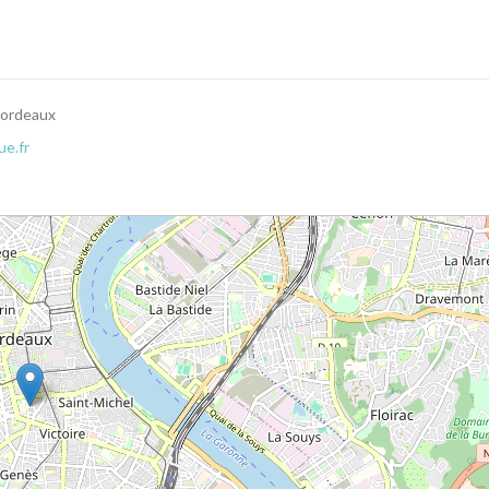
 Bordeaux
ue.fr