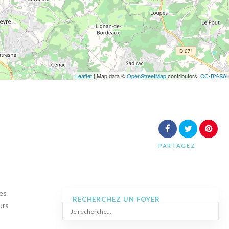
Leaflet
| Map data ©
OpenStreetMap
contributors,
CC-BY-SA
PARTAGEZ
des
RECHERCHEZ UN FOYER
urs