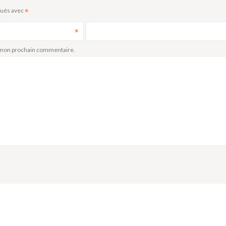
qués avec
Site web
r mon prochain commentaire.