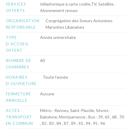
téléphonique à carte codée,TV, Satellite,
SERVICES
Abonnement revues
OFFERTS
Congrégation des Soeurs Antonines
ORGANISATION
Maronites Libanaises
RESPONSABLE
Année universitaire
TYPE
DʹACCUEIL
OFFERT
60
NOMBRE DE
CHAMBRES
Toute l'année
HORAIRES
DʹOUVERTURE
Aucune
FERMETURE
ANNUELLE
Métro : Rennes, Saint-Placide, Sèvres-
ACCÈS
Babylone, Montparnasse ; Bus : 39, 63 , 68 , 70
TRANSPORT
, 82 , 83 , 84 , 87 , 89 , 92 , 94 , 95 , 96
EN COMMUN