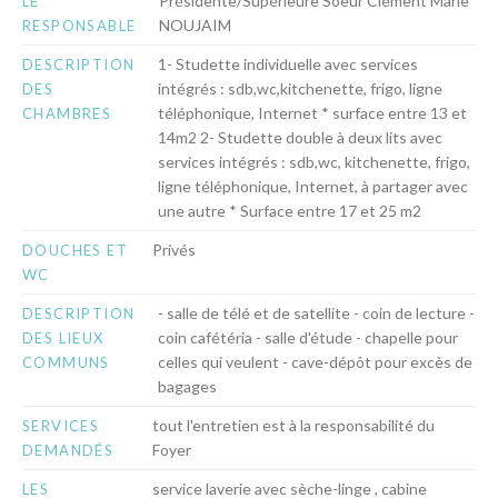
Présidente/Supérieure Soeur Clément Marie
LE
NOUJAIM
RESPONSABLE
1- Studette individuelle avec services
DESCRIPTION
intégrés : sdb,wc,kitchenette, frigo, ligne
DES
téléphonique, Internet * surface entre 13 et
CHAMBRES
14m2 2- Studette double à deux lits avec
services intégrés : sdb,wc, kitchenette, frigo,
ligne téléphonique, Internet, à partager avec
une autre * Surface entre 17 et 25 m2
Privés
DOUCHES ET
WC
- salle de télé et de satellite - coin de lecture -
DESCRIPTION
coin cafétéria - salle d'étude - chapelle pour
DES LIEUX
celles qui veulent - cave-dépôt pour excès de
COMMUNS
bagages
tout l'entretien est à la responsabilité du
SERVICES
Foyer
DEMANDÉS
service laverie avec sèche-linge , cabine
LES