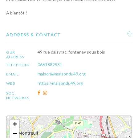
A bientôt !
ADDRESS & CONTACT
49 rue dalayrac, fontenay sous bois
OUR
ADDRESS
0661882531
TELEPHONE
maison@maisondu49.org
EMAIL
https://maisondu49.org
WEB
SOC.
NETWORKS
+
−