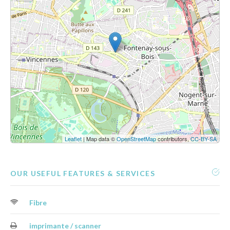
Leaflet
| Map data ©
OpenStreetMap
contributors,
CC-BY-SA
OUR USEFUL FEATURES & SERVICES
Fibre
imprimante / scanner