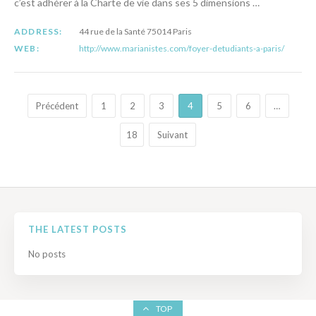
c’est adhérer à la Charte de vie dans ses 5 dimensions …
ADDRESS:
44 rue de la Santé 75014 Paris
WEB:
http://www.marianistes.com/foyer-detudiants-a-paris/
Précédent
1
2
3
4
5
6
…
18
Suivant
THE LATEST POSTS
No posts
TOP